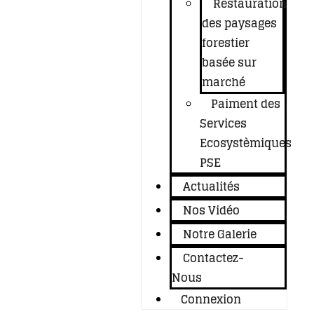
Restauration
des paysages
forestier
basée sur
marché
Paiment des
Services
Ecosystèmiques
PSE
Actualités
Nos Vidéo
Notre Galerie
Contactez-
Nous
Connexion