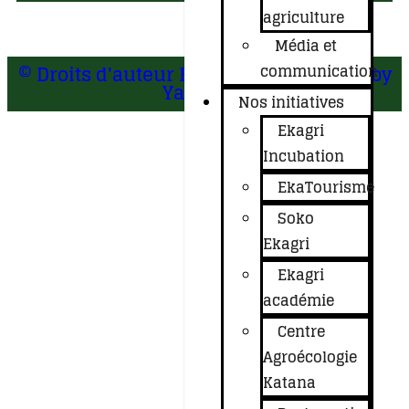
agriculture
Média et
© Droits d'auteur EKAGRI 2024. design by
communication
Yafri RDC
Nos initiatives
Ekagri
Incubation
EkaTourisme
Soko
Ekagri
Ekagri
académie
Centre
Agroécologie
Katana