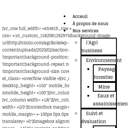
Acceuil
À propos de nous
[vc_row full_width= »stretch_row »
Nos services
css= ».vc_custom_1582081292975{background-image:
l’Agri
url(http://ninzio.com/agrikole/wp-
content/uploads/2020/02/section-bg2.png?id=13329)
business
!important;background-position: center
Environnement
!important;background-repeat: no-repeat
Paysage
!important;background-size: cover !important;} »
forestier
el_class= »overflow-visible »][vc_column][spacing
desktop_height= »150″ mobile_height= »100″
Mine
smobile_height= »100″][/vc_column][/vc_row][vc_row]
Eaux et
[vc_column width= »1/6″][/vc_column][vc_column
assainissemen
width= »2/3″][contentbox margin= »-100px 0px 0px 0px »
Suivi et
mobile_margin= »-100px 0px 0px 0px » translatex= »0″
évaluation
translatey= »0″][imagebox alignment= »text-center »