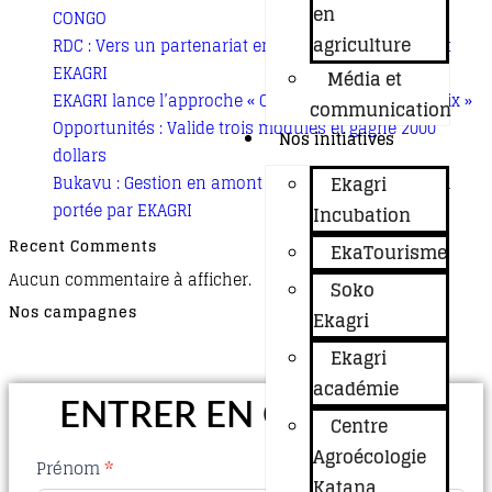
en
CONGO
agriculture
RDC : Vers un partenariat entre ATD Quart Monde et
EKAGRI
Média et
EKAGRI lance l’approche « Champs-Écoles de la Paix »
communication
Opportunités : Valide trois modules et gagne 2000
Nos initiatives
dollars
Ekagri
Bukavu : Gestion en amont des déchets, la solution
portée par EKAGRI
Incubation
Recent Comments
EkaTourisme
Aucun commentaire à afficher.
Soko
Nos campagnes
Ekagri
Ekagri
académie
ENTRER EN CONTACT
Centre
Agroécologie
Contact
Prénom
*
Katana