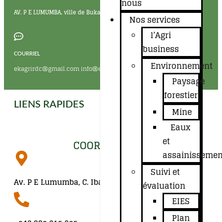
nous
AV. P E LUMUMBA, ville de Bukavu , SUD-LIVU en RDC
Nos services
l’Agri
business
COURRIEL
Environnement
ekagrirdc@gmail.com info@ekagri.org
Paysage
forestier
LIENS RAPIDES
Mine
Eaux
et
COORDONNÉES
assainissemen
Suivi et
Av. P E Lumumba, C. Ibanda, Bukavu
évaluation
EIES
Plan