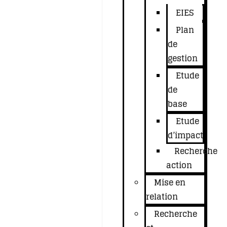
EIES
Plan
de
gestion
Etude
de
base
Etude
d’impact
Recherche
action
Mise en
relation
Recherche