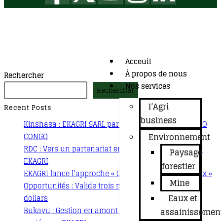
Acceuil
À propos de nous
Rechercher
Nos services
Rechercher
l’Agri
Recent Posts
business
Kinshasa : EKAGRI SARL participe au programme PRO
Environnement
CONGO
RDC : Vers un partenariat entre ATD Quart Monde et
Paysage
EKAGRI
forestier
EKAGRI lance l’approche « Champs-Écoles de la Paix »
Mine
Opportunités : Valide trois modules et gagne 2000
Eaux et
dollars
Bukavu : Gestion en amont des déchets, la solution
assainissemen