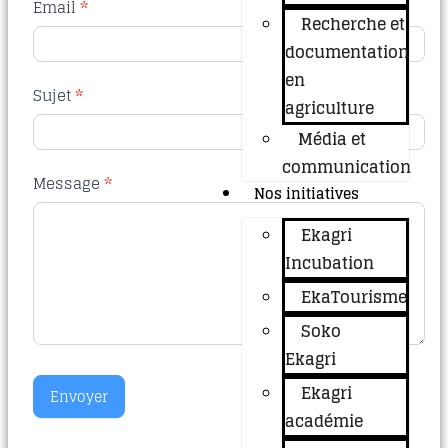
Email
*
Recherche et
documentation
en
Sujet
*
agriculture
Média et
communication
Message
*
Nos initiatives
Ekagri
Incubation
EkaTourisme
Soko
Ekagri
Ekagri
Envoyer
académie