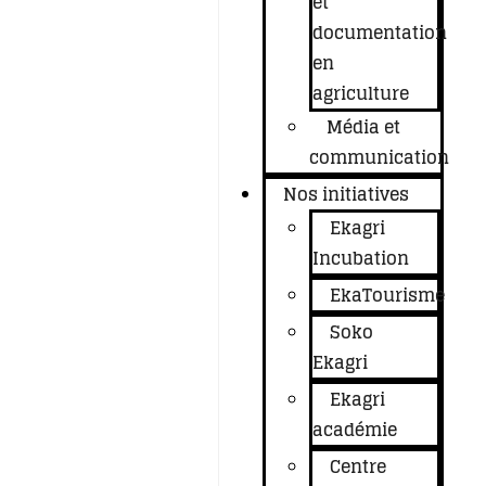
et
documentation
en
agriculture
Média et
communication
Nos initiatives
Ekagri
Incubation
EkaTourisme
Soko
Ekagri
Ekagri
académie
Centre