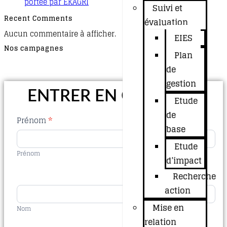
portée par EKAGRI
Suivi et
Recent Comments
évaluation
Aucun commentaire à afficher.
EIES
Nos campagnes
Plan
de
gestion
ENTRER EN CONTACT
Etude
de
Contact
Prénom
*
base
Us
Etude
Prénom
d’impact
Recherche
action
Mise en
Nom
relation