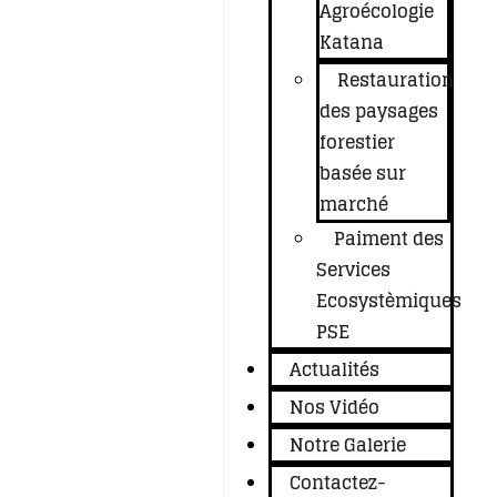
Agroécologie
Katana
Restauration
des paysages
forestier
basée sur
marché
Paiment des
Services
Ecosystèmiques
PSE
Actualités
Nos Vidéo
Notre Galerie
Contactez-