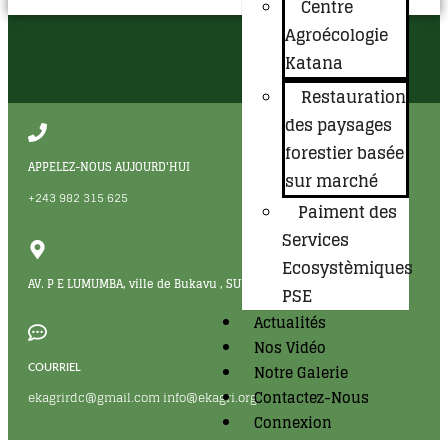
Centre
Agroécologie
Katana
Restauration
des paysages
forestier basée
APPELEZ-NOUS AUJOURD'HUI
sur marché
+243 982 315 625
Paiment des
Services
Ecosystèmiques
AV. P E LUMUMBA, ville de Bukavu , SUD-LIVU en RDC
PSE
Actualités
Nos Vidéo
Notre Galerie
COURRIEL
Contactez-Nous
ekagrirdc@gmail.com info@ekagri.org
Connexion