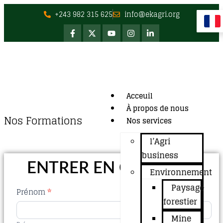
+243 982 315 625
info@ekagri.org
Acceuil
À propos de nous
Nos Formations
Nos services
l’Agri
business
ENTRER EN CONTACT
Environnement
Paysage
Contact
Prénom
*
forestier
Us
Mine