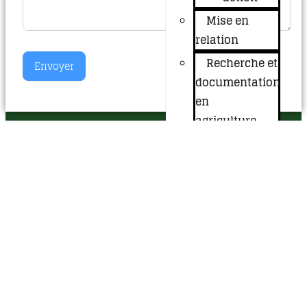
Mise en
relation
Recherche et
Envoyer
documentation
en
agriculture
Média et
communication
Nos initiatives
Ekagri
APPELEZ-NOUS AUJOURD'HUI
Incubation
+243 982 315 625
EkaTourisme
Soko
Ekagri
AV. P E LUMUMBA, ville de Bukavu , SUD-LIVU en RDC