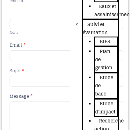
Prénom
Eaux et
assainissemen
Suivi et
évaluation
Nom
EIES
Email
*
Plan
de
gestion
Sujet
*
Etude
de
base
Message
*
Etude
d’impact
Recherche
action