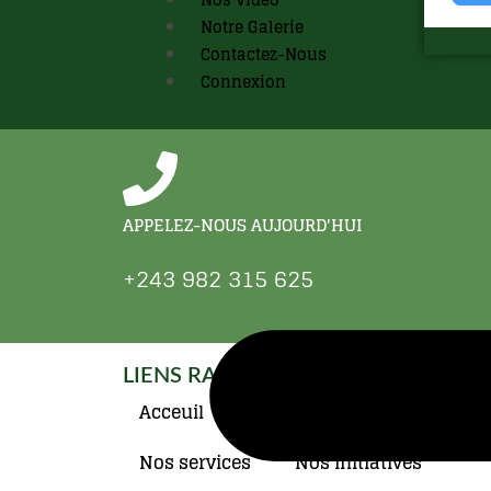
Notre Galerie
Contactez-Nous
Connexion
APPELEZ-NOUS AUJOURD'HUI
+243 982 315 625
LIENS RAPIDES
Acceuil
À propos de nous
Nos services
Nos initiatives