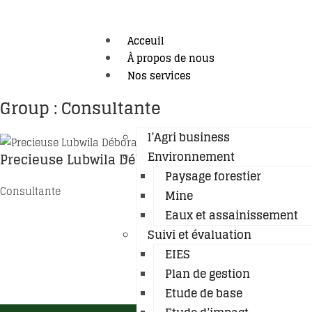
Acceuil
À propos de nous
Nos services
Group :
Consultante
l’Agri business
Environnement
Precieuse Lubwila Déborah
Paysage forestier
Consultante
Mine
Eaux et assainissement
Suivi et évaluation
EIES
Cont
Pré
Plan de gestion
Us
Etude de base
Prén