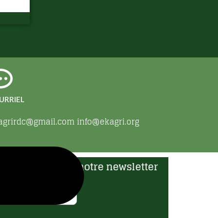
URRIEL
agrirdc@gmail.com info@ekagri.org
nscrivez-vous à notre newsletter
news
E-mail
letter