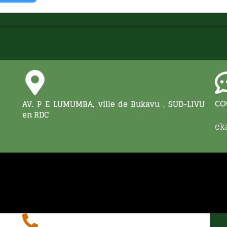
AV. P E LUMUMBA, ville de Bukavu , SUD-LIVU
CO
en RDC
ek
COORDONNÉES
I
Av. P E Lumumba, C. Ibanda, Bukavu