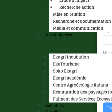
Etude d’impact
Recherche action
Ema
Mise en relation
Recherche et documentation 
Média et communication
Suje
Nos initiatives
Mes
Ekagri Incubation
EkaTourisme
Soko Ekagri
Ekagri académie
Centre Agroécologie Katana
Restauration des paysages fo
Paiment des Services Ecosys
Actualités
E
Nos Vidéo