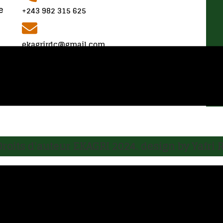
e
+243 982 315 625
ekagrirdc@gmail.com
info@ekagri.org
Droits d'auteur EKAGRI 2024. design by Yafri 