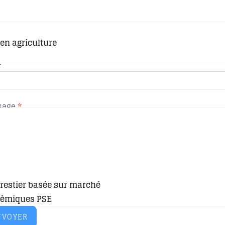
il
*
en agriculture
t
*
sage
*
restier basée sur marché
tèmiques PSE
NVOYER