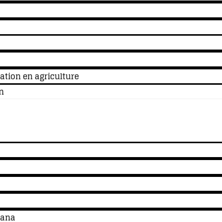
tion en agriculture
n
tana