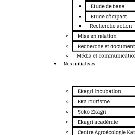
Etude de base
Etude d’impact
Recherche action
Mise en relation
Recherche et documenta
Média et communicatio
Nos initiatives
Ekagri Incubation
EkaTourisme
Soko Ekagri
Ekagri académie
Centre Agroécologie Ka