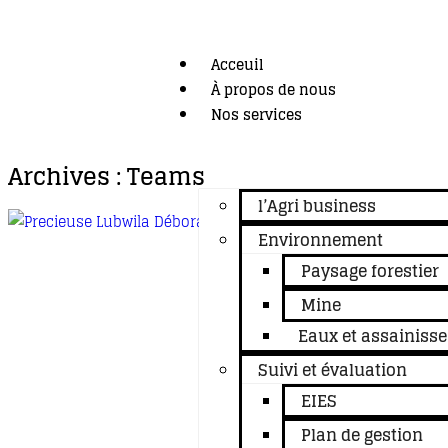
Acceuil
À propos de nous
Nos services
Archives :
Teams
l’Agri business
Environnement
Paysage forestier
Mine
Eaux et assainiss
Suivi et évaluation
EIES
Plan de gestion