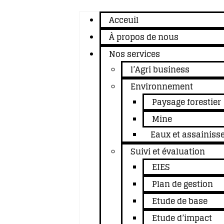
Acceuil
À propos de nous
Nos services
l’Agri business
Environnement
Paysage forestier
Mine
Eaux et assainis
Suivi et évaluation
EIES
Plan de gestion
Etude de base
Etude d’impact