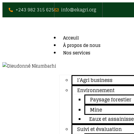
+243 982 315 625
info@ekagri.org
Acceuil
À propos de nous
Nos services
l’Agri business
Environnement
Paysage forestier
Mine
Eaux et assainiss
Suivi et évaluation