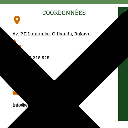
COORDONNÉES
I
Av. P E Lumumba, C. Ibanda, Bukavu
e
+243 982 315 625
ekagrirdc@gmail.com
info@ekagri.org