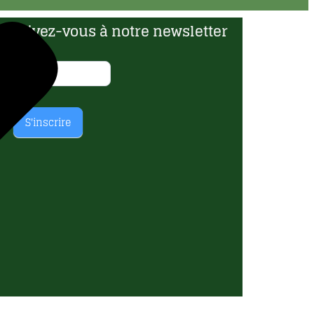
nscrivez-vous à notre newsletter
news
E-mail
letter
S'inscrire