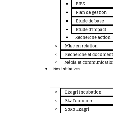
EIES
Plan de gestion
Etude de base
Etude d’impact
Recherche action
Mise en relation
Recherche et documenta
Média et communicatio
Nos initiatives
Ekagri Incubation
EkaTourisme
Soko Ekagri