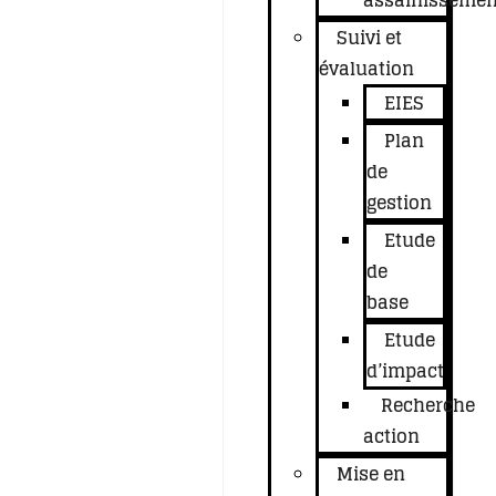
assainissemen
Suivi et
évaluation
EIES
Plan
de
gestion
Etude
de
base
Etude
d’impact
Recherche
action
Mise en