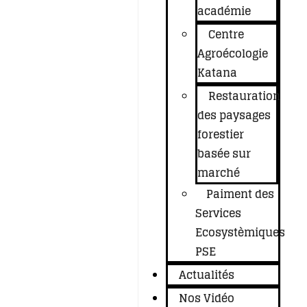
académie
Centre
Agroécologie
Katana
Restauration
des paysages
forestier
basée sur
marché
Paiment des
Services
Ecosystèmiques
PSE
Actualités
Nos Vidéo