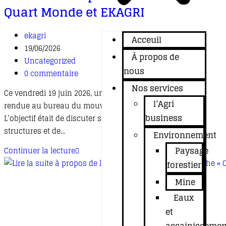
Quart Monde et EKAGRI
ekagri
Acceuil
19/06/2026
À propos de
Uncategorized
nous
0 commentaire
Nos services
Ce vendredi 19 juin 2026, une délégation de EKAGRI s’est
l’Agri
rendue au bureau du mouvement ATD Quart Monde.
business
L’objectif était de discuter sur les activités de deux
structures et de…
Environnement
Paysage
Continuer la lecture
forestier
Mine
Eaux
et