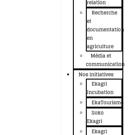
relation
Recherche
et
documentation
en
agriculture
Média et
communication
Nos initiatives
Ekagri
Incubation
EkaTourisme
Soko
Ekagri
Ekagri