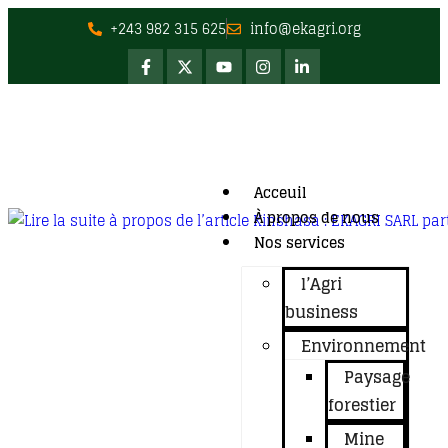
+243 982 315 625
info@ekagri.org
Acceuil
À propos de nous
Nos services
l’Agri
business
Environnement
Paysage
forestier
Mine