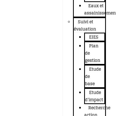
Eaux et
assainissemen
Suivi et
évaluation
EIES
Plan
de
gestion
Etude
de
base
Etude
d’impact
Recherche
action