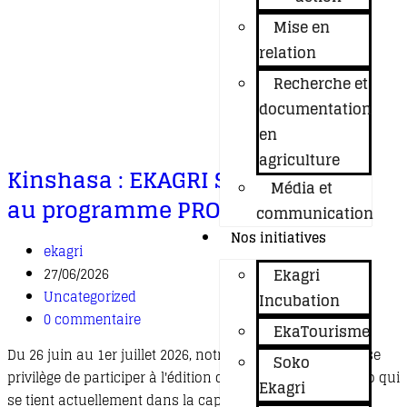
Mise en
relation
Recherche et
documentation
en
agriculture
Kinshasa : EKAGRI SARL participe
Média et
au programme PRO CONGO
communication
Nos initiatives
ekagri
Ekagri
27/06/2026
Uncategorized
Incubation
0 commentaire
EkaTourisme
Du 26 juin au 1er juillet 2026, notre entreprise a l'immense
Soko
privilège de participer à l'édition du Boot Camp Pro Congo qui
Ekagri
se tient actuellement dans la capitale. Le Boot…