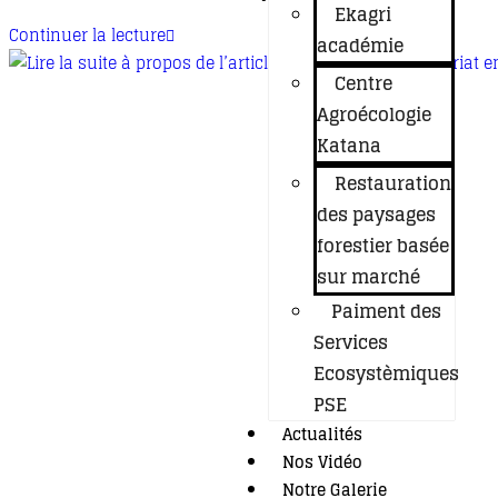
Ekagri
Continuer la lecture
académie
Centre
Agroécologie
Katana
Restauration
des paysages
forestier basée
sur marché
Paiment des
Services
Ecosystèmiques
PSE
Actualités
Nos Vidéo
Notre Galerie