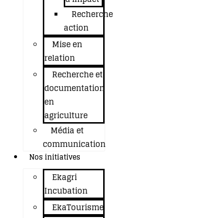
Recherche
action
Mise en
relation
Recherche et
documentation
en
agriculture
Média et
communication
Nos initiatives
Ekagri
Incubation
EkaTourisme