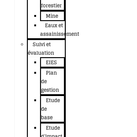
forestier
Mine
Eaux et
assainissement
Suivi et
évaluation
EIES
Plan
de
gestion
Etude
de
base
Etude
d’impact