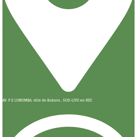
AV. P E LUMUMBA, ville de Bukavu , SUD-LIVU en RDC