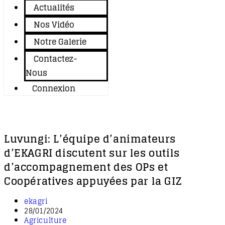
Actualités
Nos Vidéo
Notre Galerie
Contactez-
Nous
Connexion
Luvungi: L’équipe d’animateurs
d’EKAGRI discutent sur les outils
d’accompagnement des OPs et
Coopératives appuyées par la GIZ
Auteur/autrice
ekagri
de
Publication
28/01/2024
la
publiée :
Post
Agriculture