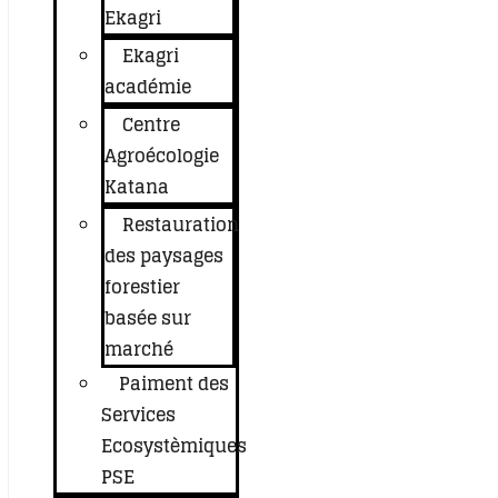
Ekagri
Ekagri
académie
Centre
Agroécologie
Katana
Restauration
des paysages
forestier
basée sur
marché
Paiment des
Services
Ecosystèmiques
PSE