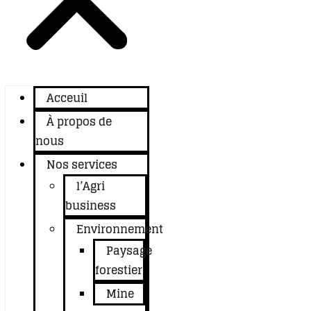
Acceuil
À propos de
nous
Nos services
l’Agri
business
Environnement
Paysage
forestier
Mine