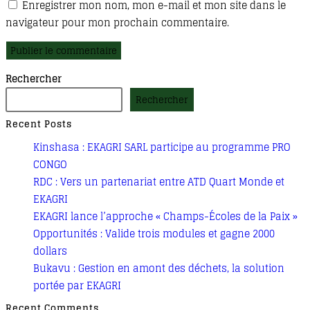
username
address
Enregistrer mon nom, mon e-mail et mon site dans le
de
to
to
navigateur pour mon prochain commentaire.
votre
comment
comment
site
(facultatif)
Rechercher
Rechercher
Recent Posts
Kinshasa : EKAGRI SARL participe au programme PRO
CONGO
RDC : Vers un partenariat entre ATD Quart Monde et
EKAGRI
EKAGRI lance l’approche « Champs-Écoles de la Paix »
Opportunités : Valide trois modules et gagne 2000
dollars
Bukavu : Gestion en amont des déchets, la solution
portée par EKAGRI
Recent Comments