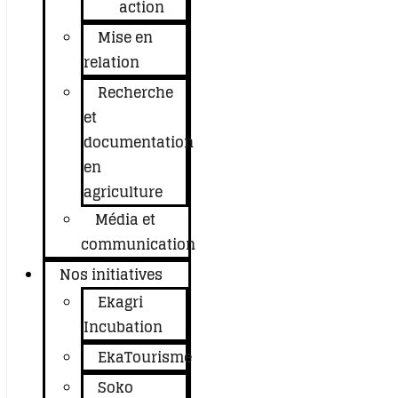
action
Mise en
relation
Recherche
et
documentation
en
agriculture
Média et
communication
Nos initiatives
Ekagri
Incubation
EkaTourisme
Soko