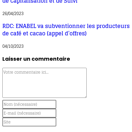
de Capitalisation et de Suivi
26/04/2023
RDC: ENABEL va subventionner les producteurs
de café et cacao (appel d’offres)
04/10/2023
Laisser un commentaire
Comment
Enter
your
Enter
name
your
Saisir
or
email
l’URL