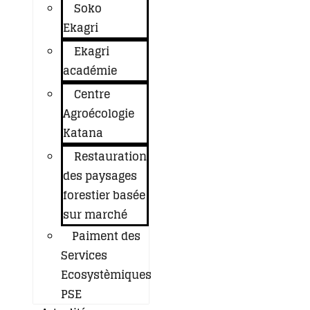
Soko
Ekagri
Ekagri
académie
Centre
Agroécologie
Katana
Restauration
des paysages
forestier basée
sur marché
Paiment des
Services
Ecosystèmiques
PSE