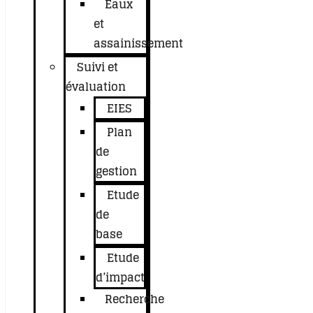
Eaux
et
assainissement
Suivi et
évaluation
EIES
Plan
de
gestion
Etude
de
base
Etude
d’impact
Recherche