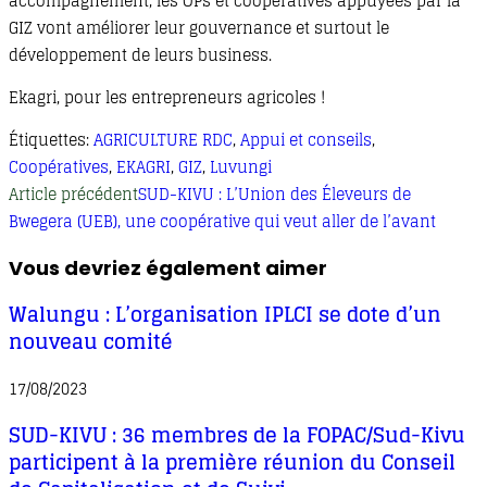
accompagnement, les OPs et coopératives appuyées par la
GIZ vont améliorer leur gouvernance et surtout le
développement de leurs business.
Ekagri, pour les entrepreneurs agricoles !
Étiquettes
:
AGRICULTURE RDC
,
Appui et conseils
,
Coopératives
,
EKAGRI
,
GIZ
,
Luvungi
Read
Article précédent
SUD-KIVU : L’Union des Éleveurs de
more
Bwegera (UEB), une coopérative qui veut aller de l’avant
articles
Vous devriez également aimer
Walungu : L’organisation IPLCI se dote d’un
nouveau comité
17/08/2023
SUD-KIVU : 36 membres de la FOPAC/Sud-Kivu
participent à la première réunion du Conseil