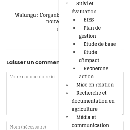
Suivi et
évaluation
Walungu : L’organisation IPLCI se dote d’un
EIES
nouveau comité
Plan de
17/08/2023
gestion
Etude de base
Etude
d’impact
Laisser un commentaire
Recherche
action
Mise en relation
Recherche et
documentation en
agriculture
Média et
communication