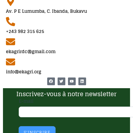
Av. P E Lumumba, C. Ibanda, Bukavu
+243 982 315 625
ekagrirdc@gmail.com
info@ekagri.org
Inscrivez-vous à notre newsletter
news
E-mail
letter
S'INSCRIRE