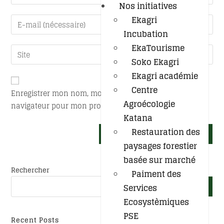
Nos initiatives
Ekagri
Incubation
EkaTourisme
Soko Ekagri
Ekagri académie
Centre
Enregistrer mon nom, mon e-mail et mon site dans le
Agroécologie
navigateur pour mon prochain commentaire.
Katana
Restauration des
paysages forestier
basée sur marché
Rechercher
Paiment des
Services
RECHERCHER
Ecosystèmiques
PSE
Recent Posts