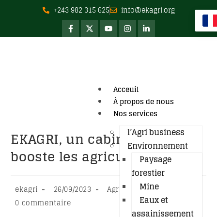
+243 982 315 625
info@ekagri.org
Acceuil
À propos de nous
Nos services
l’Agri business
EKAGRI, un cabinet qui
Environnement
booste les agriculteurs
Paysage
forestier
Mine
ekagri
26/09/2023
Agriculture
Eaux et
0 commentaire
assainissement