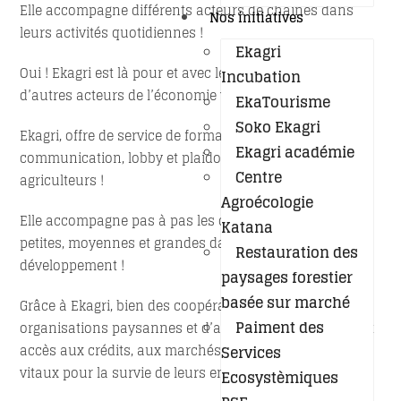
Elle accompagne différents acteurs de chaines dans
Nos initiatives
leurs activités quotidiennes !
Ekagri
Oui ! Ekagri est là pour et avec les producteurs ; et
Incubation
d’autres acteurs de l’économie verte !
EkaTourisme
Soko Ekagri
Ekagri, offre de service de formations en marketing,
Ekagri académie
communication, lobby et plaidoyer adapté aux
Centre
agriculteurs !
Agroécologie
Elle accompagne pas à pas les coopératives agricoles,
Katana
petites, moyennes et grandes dans leurs processus de
Restauration des
développement !
paysages forestier
basée sur marché
Grâce à Ekagri, bien des coopératives agricoles,
Paiment des
organisations paysannes et d’autres entrepreneurs ont
accès aux crédits, aux marchés et à d’autres services
Services
vitaux pour la survie de leurs entreprises !
Ecosystèmiques