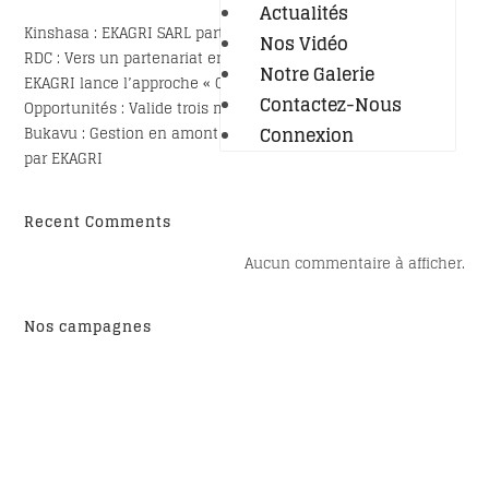
Actualités
Kinshasa : EKAGRI SARL participe au programme PRO CONGO
Nos Vidéo
RDC : Vers un partenariat entre ATD Quart Monde et EKAGRI
Notre Galerie
EKAGRI lance l’approche « Champs-Écoles de la Paix »
Contactez-Nous
Opportunités : Valide trois modules et gagne 2000 dollars
Connexion
Bukavu : Gestion en amont des déchets, la solution portée
par EKAGRI
Recent Comments
Aucun commentaire à afficher.
Nos campagnes