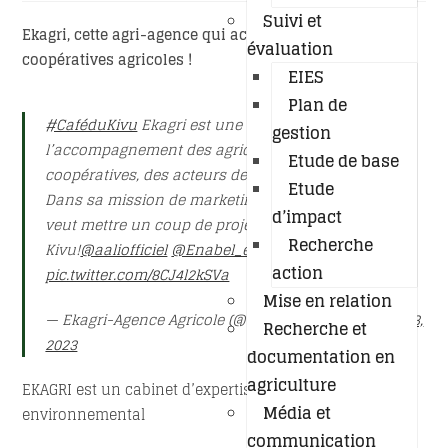
Suivi et
Ekagri, cette agri-agence qui accompagne les
évaluation
coopératives agricoles !
EIES
Plan de
#CaféduKivu
Ekagri est une agence spécialisée ds
gestion
l’accompagnement des agriculteurs réunis en
Etude de base
coopératives, des acteurs des chaines de valeur!
Etude
Dans sa mission de marketing et communication, il
d’impact
veut mettre un coup de projecteur sur le café du
Recherche
Kivu!
@aaliofficiel
@Enabel_en_RDC
action
pic.twitter.com/8CJ4l2kSVa
Mise en relation
— Ekagri-Agence Agricole (@EkagriSarl)
September 18,
Recherche et
2023
documentation en
agriculture
EKAGRI est un cabinet d’expertise agricole et
Média et
environnemental
communication