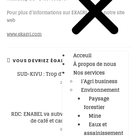
Pour plus d’informations sur EKAGRI, visitez notre site
web
www.ekagri.com
Acceuil
VOUS DEVRIEZ ÉGALEMENT AIMER
À propos de nous
Nos services
SUD-KIVU : Trop d’impôts tuent l’agricoles
l’Agri business
24/01/2023
Environnement
Paysage
forestier
RDC: ENABEL va subventionner les producteurs
Mine
de café et cacao (appel d’offres)
Eaux et
04/10/2023
assainissement