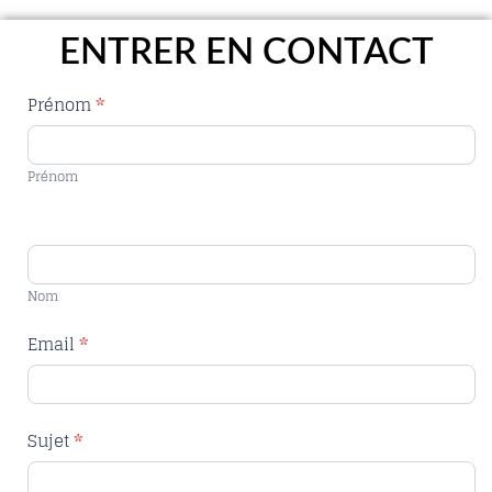
ENTRER EN CONTACT
Contact
Prénom
*
Us
Prénom
Nom
Email
*
Sujet
*